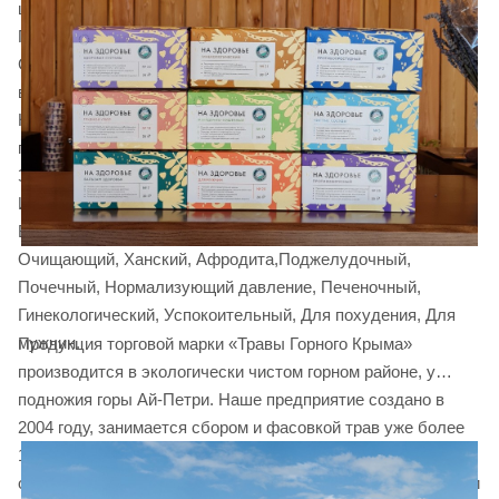
целлофане и пирамидке: Травоочиститель,
Противосклерозный, Сбор при аллергиях,
Солнышко,Противовирусный, Общеукрепляющий, Для
всей семьи, Мадонна, Противодиабетический,
Нормализующй сон, Для женщин, Долголет, Дамский,
противоалкогольный, Антиангин, Противопростудный,
Здоровые суставы, Сбор для укрепления волос, Горец,
Императорский, Чистые сосуды. Сердечно-сосудистый.
Бальзам Здоровье, Грудной, Желудочно-кишечный,
Очищающий, Ханский, Афродита,Поджелудочный,
Почечный, Нормализующий давление, Печеночный,
Гинекологический, Успокоительный, Для похудения, Для
мужчин.
Продукция торговой марки «Травы Горного Крыма»
производится в экологически чистом горном районе, у
подножия горы Ай-Петри. Наше предприятие создано в
2004 году, занимается сбором и фасовкой трав уже более
10 лет. Мы имеем все необходимое современное
оборудование и производственные площади для фасовки и