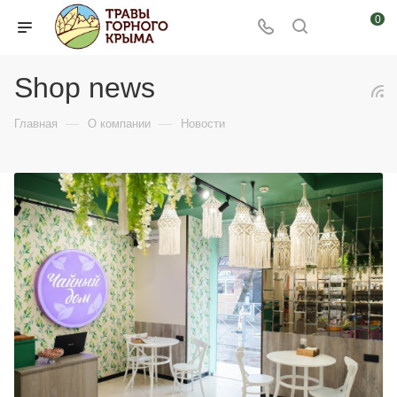
0
Shop news
—
—
Главная
О компании
Новости