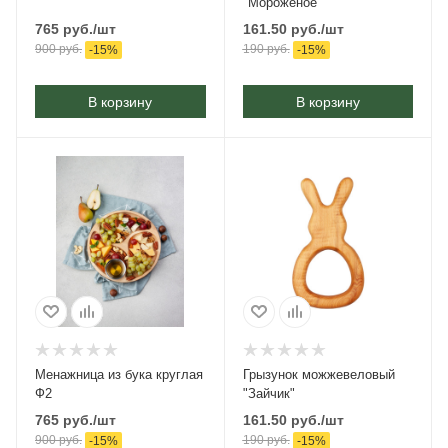
"Мороженое"
765
руб.
/шт
161.50
руб.
/шт
900
руб.
190
руб.
-
15
%
-
15
%
В корзину
В корзину
Менажница из бука круглая
Грызунок можжевеловый
Ф2
"Зайчик"
765
руб.
/шт
161.50
руб.
/шт
900
руб.
190
руб.
-
15
%
-
15
%