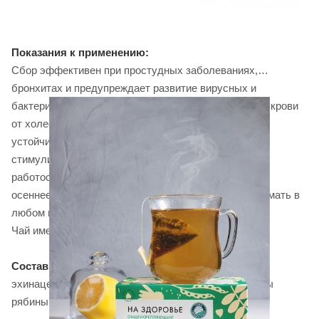
Показания к применению:
Сбор эффективен при простудных заболеваниях,
бронхитах и предупреждает развитие вирусных и
бактериальных инфекций. Способствует очищению крови
от холестерина и вредных веществ. Повышает
устойчивость к физической и умственной нагрузке,
стимулирует умственную деятельность и улучшает
работоспособность. Фитосбор особенно полезен в
осеннее-зимний период. Сбор рекомендуется принимать в
любом возрасте.
Чай имеет приятный освежающий вкус.
Состав:
лист ежевики, лист кизила, листья малины,
эхинацея, цветки ноготков, плоды шиповника, плоды
рябины, корень солодки.