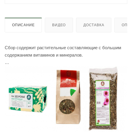
ОПИСАНИЕ
ВИДЕО
ДОСТАВКА
ОПЛ
Сбор содержит растительные составляющие с большим
содержанием витаминов и минералов.
Действие:
Фиточай улучшает работу печени, поджелудочной железы
и желудка. Стимулирует работу сердечно-сосудистой,
дыхательной и нервной системы. Оказывает
иммуномодулирующее, противовоспалительное,
восстанавливающее, тонизирующее и общеукрепляющее
действие.