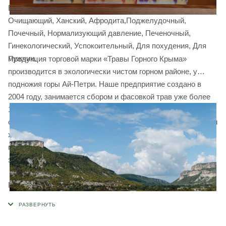
Бальзам Здоровье, Грудной, Желудочно-кишечный,
Очищающий, Ханский, Афродита,Поджелудочный,
Почечный, Нормализующий давление, Печеночный,
Гинекологический, Успокоительный, Для похудения, Для
мужчин.
Продукция торговой марки «Травы Горного Крыма»
производится в экологически чистом горном районе, у
подножия горы Ай-Петри. Наше предприятие создано в
2004 году, занимается сбором и фасовкой трав уже более
10 лет. Мы имеем все необходимое современное
оборудование и производственные площади для фасовки и
хранения травяных чаев. Для изготовления сырья и
приготовления сборов используется только ручной труд и
экологически чистые технологии.
Продукция сертифицирована в соответствии требованиям
технических регламентов Евразийского экономического
союза.