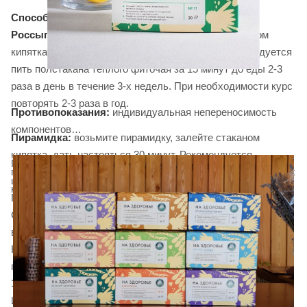
Способ применения:
Россыпь:
1 столовую ложку сбора залить 1 стаканом
кипятка, настаивать 5-10 минут, процедить. Рекомендуется
пить полстакана теплого фиточая за 15 минут до еды 2-3
раза в день в течение 3-х недель. При необходимости курс
повторять 2-3 раза в год.
Противопоказания:
индивидуальная непереносимость
компонентов
Пирамидка:
возьмите пирамидку, залейте стаканом
кипятка, дать настояться 30 минут. Рекомендуется
Попробуйте и другие
чаи серии "На Здоровье!"
в крафте,
применять за 15 минут до еды 2-3 раза в день в течение 3-х
целлофане и пирамидке: Травоочиститель,
недель. При необходимости курс повторять 2-3 раза в год.
Противосклерозный, Сбор при аллергиях,
Солнышко,Противовирусный, Общеукрепляющий, Для
всей семьи, Мадонна, Противодиабетический,
Нормализующй сон, Для женщин, Долголет, Дамский,
противоалкогольный, Антиангин, Противопростудный,
Здоровые суставы, Сбор для укрепления волос, Горец,
Императорский, Чистые сосуды. Сердечно-сосудистый.