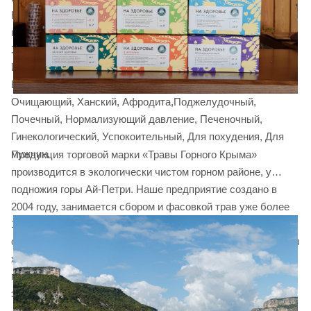
Нормализующй сон, Для женщин, Долголет, Дамский,
противоалкогольный, Антиангин, Противопростудный,
Здоровые суставы, Сбор для укрепления волос, Горец,
Императорский, Чистые сосуды. Сердечно-сосудистый.
Бальзам Здоровье, Грудной, Желудочно-кишечный,
Очищающий, Ханский, Афродита,Поджелудочный,
Почечный, Нормализующий давление, Печеночный,
Гинекологический, Успокоительный, Для похудения, Для
мужчин.
Продукция торговой марки «Травы Горного Крыма»
производится в экологически чистом горном районе, у
подножия горы Ай-Петри. Наше предприятие создано в
2004 году, занимается сбором и фасовкой трав уже более
10 лет. Мы имеем все необходимое современное
оборудование и производственные площади для фасовки и
хранения травяных чаев. Для изготовления сырья и
приготовления сборов используется только ручной труд и
экологически чистые технологии.