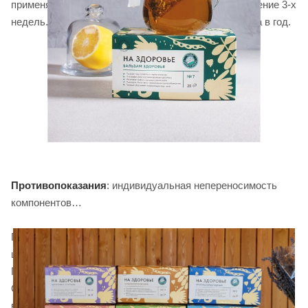
применять за 15 минут до еды 2-3 раза в день в течение 3-х
недель. При необходимости курс повторять 2-3 раза в год.
Противопоказания
: индивидуальная непереносимость
компонентов
Попробуйте и другие
чаи серии "На Здоровье!"
в крафте,
целлофане и пирамидке: Травоочиститель,
Противосклерозный, Сбор при аллергиях,
Солнышко,Противовирусный, Общеукрепляющий, Для
всей семьи, Мадонна, Противодиабетический,