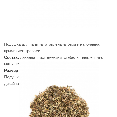
Подушка для папы изготовлена из бязи и наполнена
крымскими травами.
Состав:
лаванда, лист ежевики, стебель шалфея, лист
мяты перечной, пустырник
Размер
35*25 см.
Подушка заключена в яркую обечайку с авторским
дизайном.