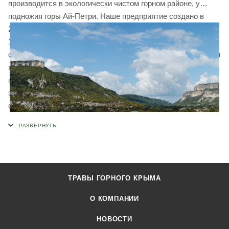
производится в экологически чистом горном районе, у
подножия горы Ай-Петри. Наше предприятие создано в
2004 году, занимается сбором и фасовкой трав уже более
10 лет. Мы имеем все необходимое современное
оборудование и производственные площади для фасовки и
хранения травяных чаев. Для изготовления сырья и
приготовления сборов используется только ручной труд и
экологически чистые технологии. Продукция
сертифицирована в соответствии требованиям
технических регламентов Евразийского экономического
союза.
ТРАВЫ ГОРНОГО КРЫМА
О КОМПАНИИ
НОВОСТИ