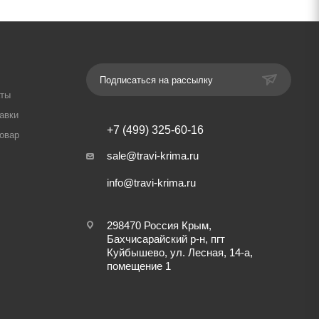
Подписаться на рассылку
аты
авки
+7 (499) 325-60-16
товар
sale@travi-krima.ru
info@travi-krima.ru
298470 Россия Крым,
Бахчисарайский р-н, пгт
Куйбышево, ул. Лесная, 14-а,
помещение 1