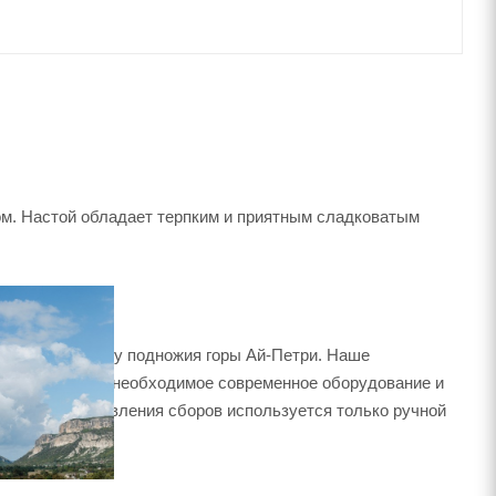
ом. Настой обладает терпким и приятным сладковатым
горном районе, у подножия горы Ай-Петри. Наше
т. Мы имеем все необходимое современное оборудование и
ырья и приготовления сборов используется только ручной
зийского экономического союза.