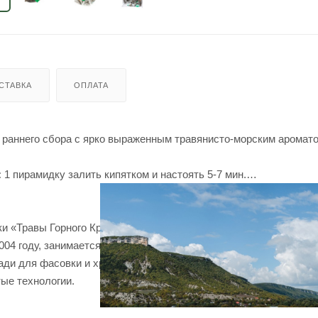
СТАВКА
ОПЛАТА
в раннего сбора с ярко выраженным травянисто-морским аромат
:
1 пирамидку залить кипятком и настоять 5-7 мин.
и «Травы Горного Крыма» производится в экологически чистом 
004 году, занимается сбором и фасовкой трав уже более 10 ле
ди для фасовки и хранения травяных чаев. Для изготовления с
тые технологии.
ана в соответствии требованиям технических регламентов Евра