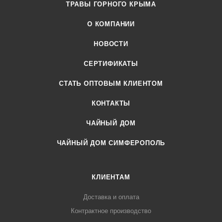
ТРАВЫ ГОРНОГО КРЫМА
оборудование и производственные площади для фасовки и
хранения травяных чаев. Для изготовления сырья и
О КОМПАНИИ
приготовления сборов используется только ручной труд и
НОВОСТИ
экологически чистые технологии.
СЕРТИФИКАТЫ
Продукция сертифицирована в соответствии требованиям
технических регламентов Евразийского экономического
CТАТЬ ОПТОВЫМ КЛИЕНТОМ
союза.
КОНТАКТЫ
ЧАЙНЫЙ ДОМ
ЧАЙНЫЙ ДОМ СИМФЕРОПОЛЬ
КЛИЕНТАМ
Доставка и оплата
Контрактное производство