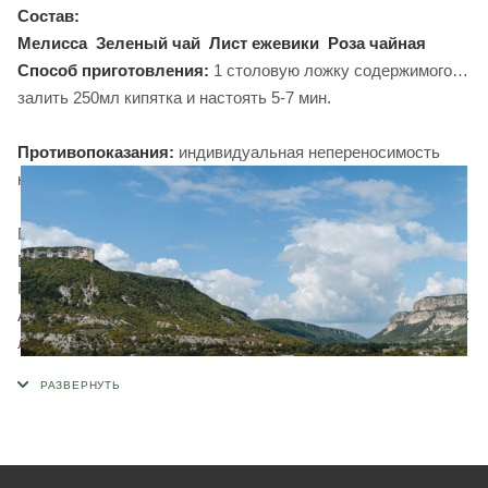
Состав:
Мелисса
Зеленый чай
Лист ежевики
Роза чайная
Способ приготовления:
1 столовую ложку содержимого
залить 250мл кипятка и настоять 5-7 мин.
Противопоказания:
индивидуальная непереносимость
компонентов чая.
Попробуйте другие чаи из
серии "Наш чай"
: с
Бахчисарайской мятой, С Крымской розой, Лавандовый,
Ромашковый, Антистресс, Детокс, Зеленый Сенча, Черный
Ассам, Иван-чай, С горным чабрецом, Плодово- ягодный, С
липой, С душицей.
Продукция торговой марки «Травы Горного Крыма»
производится в экологически чистом горном районе, у
подножия горы Ай-Петри. Наше предприятие создано в
2004 году, занимается сбором и фасовкой трав уже более
10 лет. Мы имеем все необходимое современное