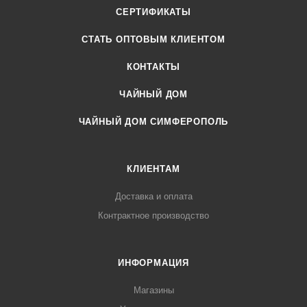
оборудование и производственные площади для фасовки и
СЕРТИФИКАТЫ
хранения травяных чаев. Для изготовления сырья и
приготовления сборов используется только ручной труд и
CТАТЬ ОПТОВЫМ КЛИЕНТОМ
экологически чистые технологии.
КОНТАКТЫ
Продукция сертифицирована в соответствии требованиям
технических регламентов Евразийского экономического
ЧАЙНЫЙ ДОМ
союза.
ЧАЙНЫЙ ДОМ СИМФЕРОПОЛЬ
КЛИЕНТАМ
Доставка и оплата
Контрактное производство
ИНФОРМАЦИЯ
Магазины