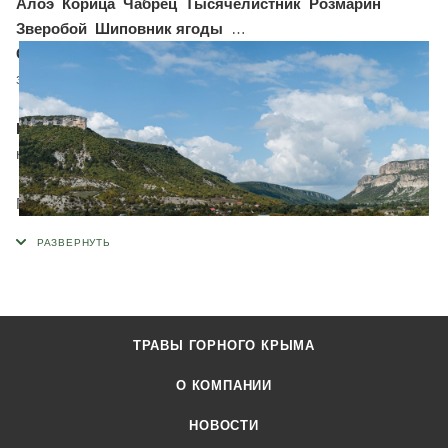
Алоэ
Корица
Чабрец
Тысячелистник
Розмарин
Зверобой
Шиповник ягоды
Способ приготовления:
1 столовую ложку содержимого
залить 250мл кипятка и настоять 5-7 мин.
Противопоказания:
индивидуальная непереносимость
компонентов чая.
Попробуйте другие чаи из серии "Наш чай": с
Бахчисарайской мятой, С Крымской розой, Лавандовый,
Ромашковый, Антистресс, Зеленый Сенча, Черный Ассам,
С мелиссой, Иван-чай, С горным чабрецом, Плодово-
ягодный, С липой, С душицей.
Продукция торговой марки «Травы Горного Крыма»
ТРАВЫ ГОРНОГО КРЫМА
производится в экологически чистом горном районе, у
подножия горы Ай-Петри. Наше предприятие создано в
О КОМПАНИИ
2004 году, занимается сбором и фасовкой трав уже более
НОВОСТИ
10 лет. Мы имеем все необходимое современное