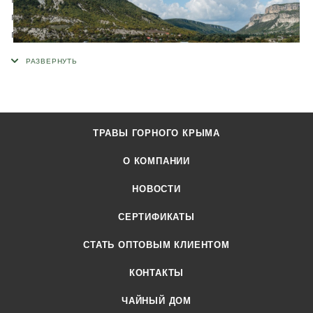
производится в экологически чистом горном районе, у
подножия горы Ай-Петри. Наше предприятие создано в
2004 году, занимается сбором и фасовкой трав уже более
10 лет. Мы имеем все необходимое современное
оборудование и производственные площади для фасовки и
хранения травяных чаев. Для изготовления сырья и
приготовления сборов используется только ручной труд и
ТРАВЫ ГОРНОГО КРЫМА
экологически чистые технологии.
О КОМПАНИИ
Продукция сертифицирована в соответствии требованиям
НОВОСТИ
технических регламентов Евразийского экономического
союза.
СЕРТИФИКАТЫ
CТАТЬ ОПТОВЫМ КЛИЕНТОМ
КОНТАКТЫ
ЧАЙНЫЙ ДОМ