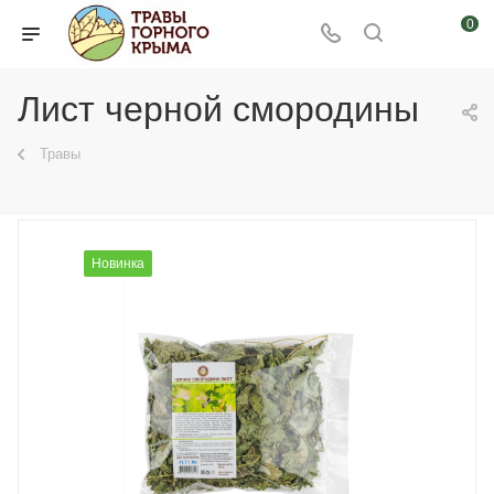
0
Лист черной смородины
Травы
Новинка