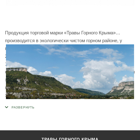
Продукция торговой марки «Травы Горного Крыма»
производится в экологически чистом горном районе, у
подножия горы Ай-Петри. Наше предприятие создано в
2004 году, занимается сбором и фасовкой трав уже более
10 лет. Мы имеем все необходимое современное
оборудование и производственные площади для фасовки и
хранения травяных чаев. Для изготовления сырья и
приготовления сборов используется только ручной труд и
экологически чистые технологии. Продукция
сертифицирована в соответствии требованиям
технических регламентов Евразийского экономического
союза.
ТРАВЫ ГОРНОГО КРЫМА